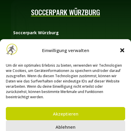
SOCCERPARK WÜRZBURG
Soccerpark Würzburg
Oberdürrbacher Straße 45
Einwilligung verwalten
97080 Würzburg
Telefon: +49 (0) 176 60 36 9410
Um dir ein optimales Erlebnis zu bieten, verwenden wir Technologien
E-Mail:
info@soccerpark-wuerzburg.de
wie Cookies, um Geräteinformationen zu speichern und/oder darauf
zuzugreifen. Wenn du diesen Technologien zustimmst, können wir
Daten wie das Surfverhalten oder eindeutige IDs auf dieser Website
verarbeiten. Wenn du deine Einwilligung nicht erteilst oder
zurückziehst, können bestimmte Merkmale und Funktionen
BUCHUNGSANFRAGE
beeinträchtigt werden.
Rechtliches
Akzeptieren
Impressum
Datenschutz
Ablehnen
Cookie Richtlinie